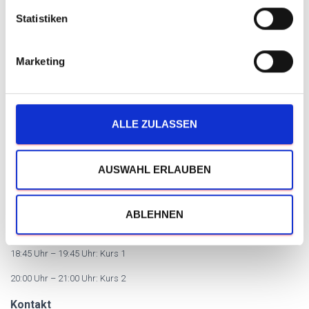
l
l
Statistiken
Trainingsort
i
g
Defenceclub Hannover (im Personal-Fitness-Studio 1to1.group)
Marketing
u
Röselerstraße 3
n
g
30159 Hannover
s
ALLE ZULASSEN
Trainingszeiten
a
u
dienstags:
s
AUSWAHL ERLAUBEN
18:45 Uhr – 19:45 Uhr: Kurs 1
w
a
20:00 Uhr – 21:00 Uhr: Kurs 2
ABLEHNEN
h
donnerstags:
l
18:45 Uhr – 19:45 Uhr: Kurs 1
20:00 Uhr – 21:00 Uhr: Kurs 2
Kontakt