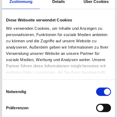
Zustimmung
Details
Über Cookies
Selbstverteidigungsworkshop
Sobald Du Deine Anfrage gesendet hast, werden wir uns via SMS
und/oder per Email bei Dir zurückmelden, um einen Termin für Dein
Probetraining zu vereinbaren.
Diese Webseite verwendet Cookies
Wir verwenden Cookies, um Inhalte und Anzeigen zu
sonstiges
personalisieren, Funktionen für soziale Medien anbieten
zu können und die Zugriffe auf unsere Website zu
analysieren. Außerdem geben wir Informationen zu Ihrer
Verwendung unserer Website an unsere Partner für
soziale Medien, Werbung und Analysen weiter. Unsere
Partner führen diese Informationen möglicherweise mit
weiteren Daten zusammen, die Sie ihnen bereitgestellt
haben oder die sie im Rahmen Ihrer Nutzung der Dienste
gesammelt haben.
E
Notwendig
i
n
w
Präferenzen
NACHRICHT SENDEN
i