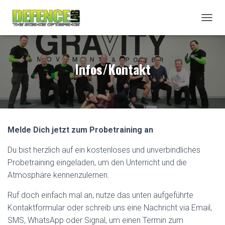
N
A
V
I
Infos/Kontakt
G
A
T
I
O
N
U
Melde Dich jetzt zum Probetraining an
M
S
Du bist herzlich auf ein kostenloses und unverbindliches
C
H
Probetraining eingeladen, um den Unterricht und die
A
Atmosphäre kennenzulernen.
L
T
Ruf doch einfach mal an, nutze das unten aufgeführte
E
N
Kontaktformular oder schreib uns eine Nachricht via Email,
SMS, WhatsApp oder Signal, um einen Termin zum